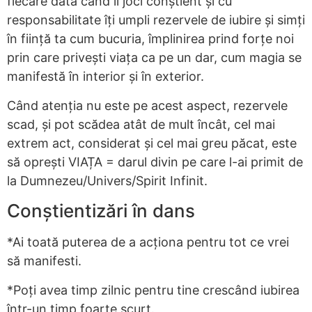
fiecare dată când îl joci conștient și cu
responsabilitate îți umpli rezervele de iubire și simți
în ființă ta cum bucuria, împlinirea prind forțe noi
prin care privești viața ca pe un dar, cum magia se
manifestă în interior și în exterior.
Când atenția nu este pe acest aspect, rezervele
scad, și pot scădea atât de mult încât, cel mai
extrem act, considerat și cel mai greu păcat, este
să oprești VIAȚA = darul divin pe care l-ai primit de
la Dumnezeu/Univers/Spirit Infinit.
Conștientizări în dans
*Ai toată puterea de a acționa pentru tot ce vrei
să manifesti.
*Poți avea timp zilnic pentru tine crescând iubirea
într-un timp foarte scurt.