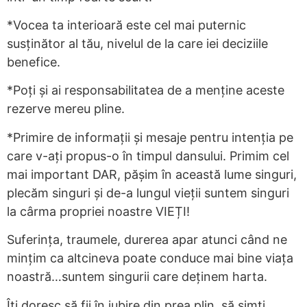
*Vocea ta interioară este cel mai puternic
susținător al tău, nivelul de la care iei deciziile
benefice.
*Poți și ai responsabilitatea de a menține aceste
rezerve mereu pline.
*Primire de informații și mesaje pentru intenția pe
care v-ați propus-o în timpul dansului. Primim cel
mai important DAR, pășim în această lume singuri,
plecăm singuri și de-a lungul vieții suntem singuri
la cârma propriei noastre VIEȚI!
Suferința, traumele, durerea apar atunci când ne
mințim ca altcineva poate conduce mai bine viața
noastră…suntem singurii care deținem harta.
Îți doresc să fii în iubire din prea plin, să simți