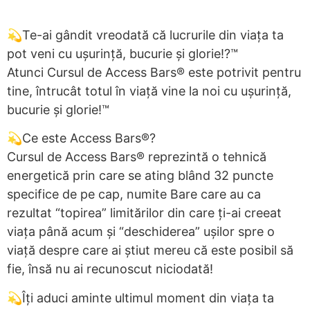
💫Te-ai gândit vreodată că lucrurile din viața ta
pot veni cu ușurință, bucurie și glorie!?™
Atunci Cursul de Access Bars® este potrivit pentru
tine, întrucât totul în viață vine la noi cu ușurință,
bucurie și glorie!™
💫Ce este Access Bars®?
Cursul de Access Bars® reprezintă o tehnică
energetică prin care se ating blând 32 puncte
specifice de pe cap, numite Bare care au ca
rezultat “topirea” limitărilor din care ți-ai creeat
viața până acum și “deschiderea” ușilor spre o
viață despre care ai știut mereu că este posibil să
fie, însă nu ai recunoscut niciodată!
💫Îți aduci aminte ultimul moment din viața ta