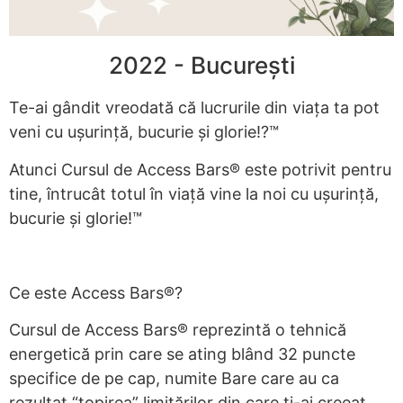
2022 - București
Te-ai gândit vreodată că lucrurile din viața ta pot
veni cu ușurință, bucurie și glorie!?™
Atunci Cursul de Access Bars® este potrivit pentru
tine, întrucât totul în viață vine la noi cu ușurință,
bucurie și glorie!™
Ce este Access Bars®?
Cursul de Access Bars® reprezintă o tehnică
energetică prin care se ating blând 32 puncte
specifice de pe cap, numite Bare care au ca
rezultat “topirea” limitărilor din care ți-ai creeat